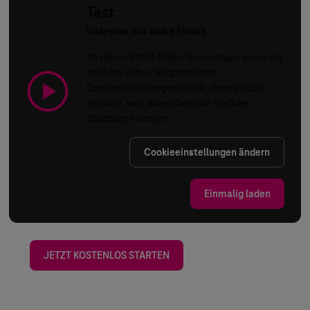
Test
Interview mit André Hirsch
An dieser Stelle finden Sie normalerweise ein
YouTube-Video. Aufgrund Ihrer
Cookieeinstellungen wurde dieses nicht
geladen, weil dabei Daten an YouTube
übertragen werden.
Cookieeinstellungen ändern
Einmalig laden
JETZT KOSTENLOS STARTEN
LEISTUNGEN
GERÄTEÜBERSICHT