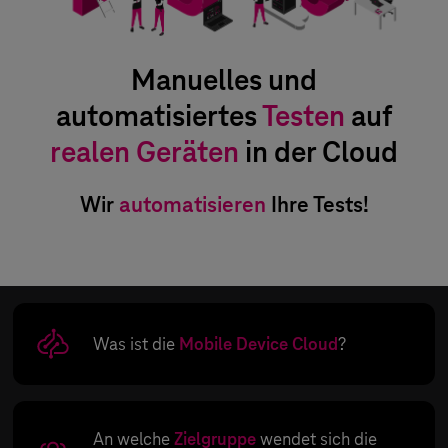
Manuelles und
automatisiertes
Testen
auf
realen Geräten
in der Cloud
Wir
automatisieren
Ihre Tests!
Was ist die
Mobile Device Cloud
?
An welche
Zielgruppe
wendet sich die