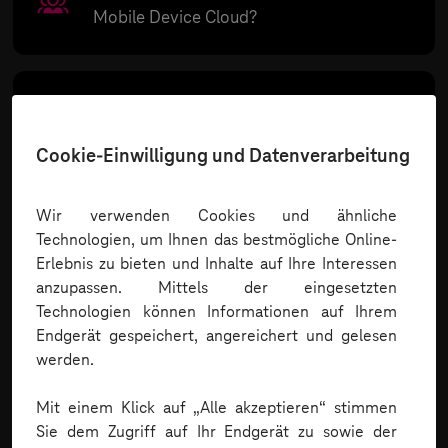
Mobile Device Cloud?
Welche
Testframeworks
werden von der
MDC unterstützt?
Cookie-Einwilligung und Datenverarbeitung
Wir verwenden Cookies und ähnliche
Welche
Vorteile
bietet mir die Mobile
Technologien, um Ihnen das bestmögliche Online-
Device Cloud?
Erlebnis zu bieten und Inhalte auf Ihre Interessen
anzupassen. Mittels der eingesetzten
Technologien können Informationen auf Ihrem
Endgerät gespeichert, angereichert und gelesen
Welche
Funktionen
stehen mir in der
werden.
Mobile Device Cloud zur Verfügung?
Mit einem Klick auf „Alle akzeptieren“ stimmen
Sie dem Zugriff auf Ihr Endgerät zu sowie der