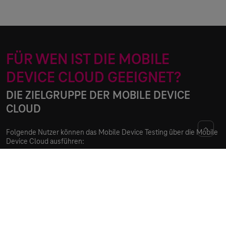
FÜR WEN IST DIE MOBILE
DEVICE CLOUD GEEIGNET?
DIE ZIELGRUPPE DER MOBILE DEVICE
CLOUD
Folgende Nutzer können das Mobile Device Testing über die Mobile
Device Cloud ausführen:
Testautomatisierer
Erstellung und Ausführung automatisierter mobiler