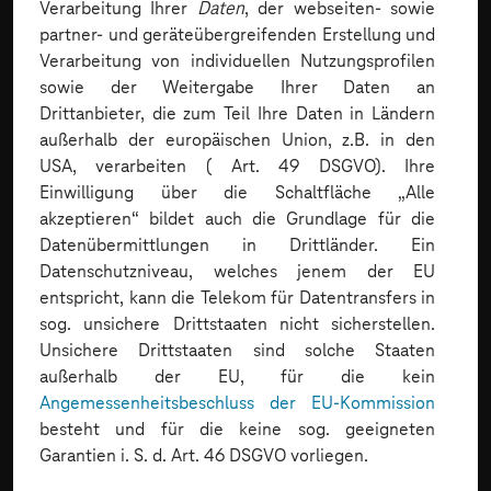
Verarbeitung Ihrer
Daten
, der webseiten- sowie
Möchten Sie Ihre Testautomatisierung
partner- und geräteübergreifenden Erstellung und
durch unsere
Experten
umsetzen lassen?
Verarbeitung von individuellen Nutzungsprofilen
sowie der Weitergabe Ihrer Daten an
Drittanbieter, die zum Teil Ihre Daten in Ländern
außerhalb der europäischen Union, z.B. in den
Wie wird mit der Mobile Device Cloud
USA, verarbeiten ( Art. 49 DSGVO). Ihre
Automatisierung
umgesetzt?
Einwilligung über die Schaltfläche „Alle
akzeptieren“ bildet auch die Grundlage für die
Datenübermittlungen in Drittländer. Ein
Datenschutzniveau, welches jenem der EU
Wie kann
künstliche Intelligenz
das
entspricht, kann die Telekom für Datentransfers in
Testen unterstützen bzw. verändern?
sog. unsichere Drittstaaten nicht sicherstellen.
Unsichere Drittstaaten sind solche Staaten
außerhalb der EU, für die kein
Angemessenheitsbeschluss der EU-Kommission
Was sind meine
ersten Schritte
, um mit
besteht und für die keine sog. geeigneten
der MDC zu testen?
Garantien i. S. d. Art. 46 DSGVO vorliegen.