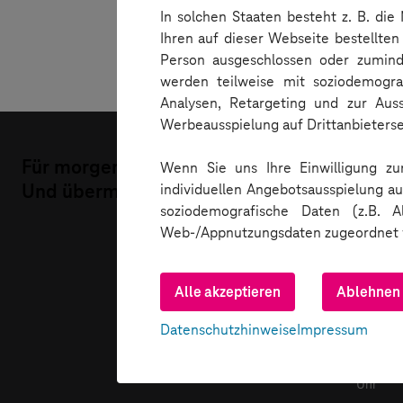
In solchen Staaten besteht z. B. die
Email
Name
Ihren auf dieser Webseite bestellte
Person ausgeschlossen oder zuminde
werden teilweise mit soziodemogra
Analysen, Retargeting und zur Aus
Werbeausspielung auf Drittanbieters
Für morgen.
Wenn Sie uns Ihre Einwilligung zum
Und übermorgen.
individuellen Angebotsausspielung a
soziodemografische Daten (z.B. 
Web-/Appnutzungsdaten zugeordnet 
Weitere Informationen, auch zur Dat
+49 35
Alle akzeptieren
Ablehnen
finden Sie in den Einstellungen sowi
(Mo.-
Fr.
Datenschutzhinweise
Impressum
von
09.00
Uhr