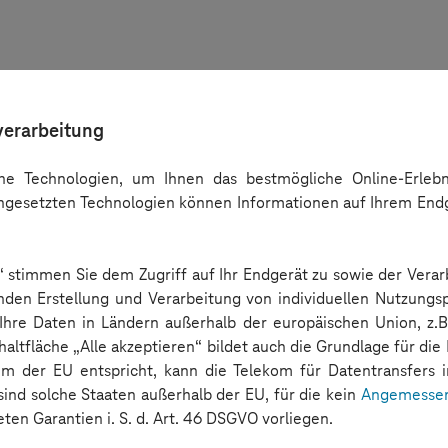
verarbeitung
e Technologien, um Ihnen das bestmögliche Online-Erlebni
ingesetzten Technologien können Informationen auf Ihrem End
n“ stimmen Sie dem Zugriff auf Ihr Endgerät zu sowie der Verar
nden Erstellung und Verarbeitung von individuellen Nutzungsp
 Ihre Daten in Ländern außerhalb der europäischen Union, z.B
haltfläche „Alle akzeptieren“ bildet auch die Grundlage für die
m der EU entspricht, kann die Telekom für Datentransfers in
 sind solche Staaten außerhalb der EU, für die kein
Angemessen
ten Garantien i. S. d. Art. 46 DSGVO vorliegen.
nweis
habe ich zur Kenntnis genommen.*