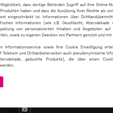
* Pflichtangaben
 Möglichkeit, dass dortige Behörden Zugriff auf Ihre Online
n Produkten haben und dass die Ausübung Ihrer Rechte als vo
Jetzt Kontakt aufnehmen
st eingeschränkt ist. Informationen über Drittlandübermit
fischen Informationen (wie z.B. Geschlecht, Altersdekade 
spielung von personalisierten Inhalten und Angeboten auf 
eiten, sowie zu eigenen Zwecken von Partnern genutzt und mi
 Informationsservice sowie Ihre Cookie Einwilligung ertei
uf Telekom und Drittanbieterseiten auch pseudonymisierte Inf
Altersdekade, gebuchte Produkte), die über einen Cook
Corporate
werden.
Site
Deutsche
enverarbeitung durch Drittanbieter und zum jederzeit mögli
Telekom
1 2820 - 2373
e in unseren Datenschutzhinweisen.
MMS
GmbH
Zertifizierte
Software-
Qualität