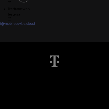
Testframework
Testerra
t@mobiledevice.cloud