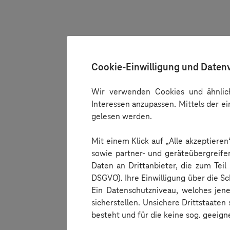
E-Mail-Adresse*
Telefon
Cookie-Einwilligung und Daten
Betreff*
Wir verwenden Cookies und ähnlich
Interessen anzupassen. Mittels der e
gelesen werden.
Details Ihrer Anfrage*
Mit einem Klick auf „Alle akzeptiere
sowie partner- und geräteübergreife
Daten an Drittanbieter, die zum Teil
DSGVO). Ihre Einwilligung über die Sc
Ein Datenschutzniveau, welches jene
sicherstellen. Unsichere Drittstaaten
besteht und für die keine sog. geeigne
Den
Datenschutzhi