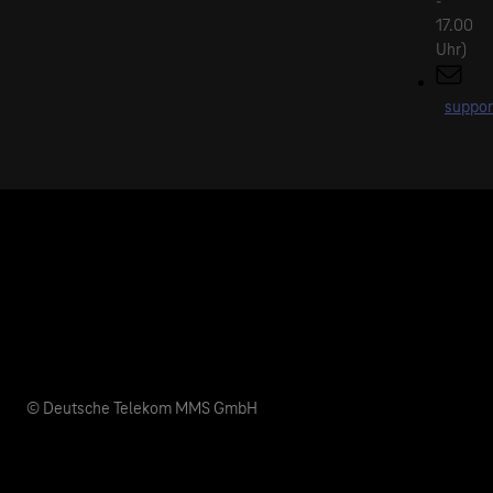
-
17.00
Uhr)
suppor
© Deutsche Telekom MMS GmbH