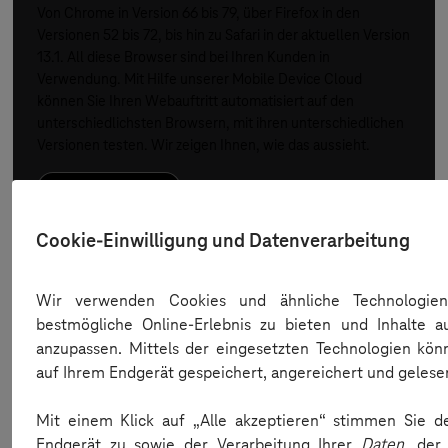
Von Chrome in Version 66 bis 79, über Firefox in den
Versionen 52 bis 72, bis hin zu Safari in der aktuellen Version
13.1. All diese Browser sind bei Ihren Kunden in
Verwendung. Mit Hilfe unserer Mobile Device Cloud
können Sie Ihren Webauftritt automatisiert auf den
unterschiedlichsten Browsern, mit ihren unterschiedlichen
Versionen testen. Wir zeigen Ihnen, wie das aussieht.
Automatisierung
Cookie-Einwilligung und Datenverarbeitung
Wir verwenden Cookies und ähnliche Technologie
bestmögliche Online-Erlebnis zu bieten und Inhalte au
anzupassen. Mittels der eingesetzten Technologien kön
auf Ihrem Endgerät gespeichert, angereichert und geles
Mehr erfahren...
Mit einem Klick auf „Alle akzeptieren“ stimmen Sie de
Endgerät zu sowie der Verarbeitung Ihrer
Daten
, der