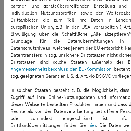
partner- und geräteübergreifenden Erstellung und 
individuellen Nutzungsprofilen sowie der Weitergab
Drittanbieter, die zum Teil Ihre Daten in Lände
europäischen Union, z.B. in den USA, verarbeiten ( Ar
Einwilligung über die Schaltfläche „Alle akzeptieren
Grundlage für die Datenübermittlungen in Dr
Datenschutzniveau, welches jenem der EU entspricht, ka
Datentransfers in sog. unsichere Drittstaaten nicht siche
Drittstaaten sind solche Staaten außerhalb der 
Angemessenheitsbeschluss der EU-Kommission
besteht 
sog. geeigneten Garantien i. S. d. Art. 46 DSGVO vorliegen
05.12.2022 10:02
Geteilte Ressourcen - Steigerung der
In solchen Staaten besteht z. B. die Möglichkeit, das
Zugriff auf Ihre Online-Nutzungsdaten und Informati
Produktivität im Team
dieser Webseite bestellten Produkten haben und dass d
Rechte als von der Datenverarbeitung betroffene Pers
Wie die Mobile Device Cloud in der Zusammenarbeit von
oder zumindest eingeschränkt ist. Infor
verteilten Entwicklungs- und Testteams die Produktivität
Drittlandübermittlungen finden Sie
hier
. Die Daten wer
steigern kann zeigen wir euch in diesem Artikel.