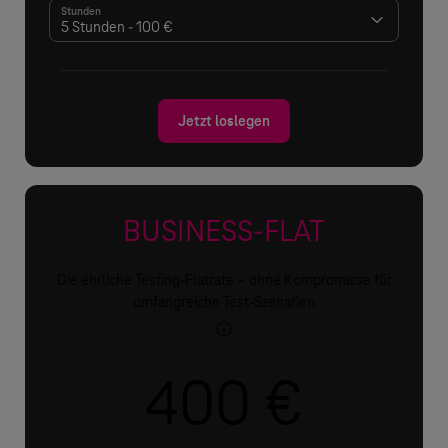
Jetzt loslegen
BUSINESS-FLAT
Die ehrliche Testing-Flatrate – ohne Kompromisse für
umfangreiche Test-Szenarien
400
€