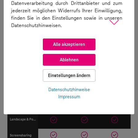
Datenverarbeitung durch Drittanbieter und zum
Tests
jederzeit möglichen Widerrufs Ihrer Einwilligung,
finden Sie in den Einstellungen sowie in unseren
Manuelle Tests
Datenschutzhinweisen.
Automatisierte Tests
Alle akzeptieren
App-Tests
Ablehnen
Mobile-Browser-Tests
Einstellungen ändern
Desktop-Browser-Tests
Datenschutzhinweise
Gerätefunktion
Impressum
Wifi Connection
Landscape & Portrait Mode
Screensharing