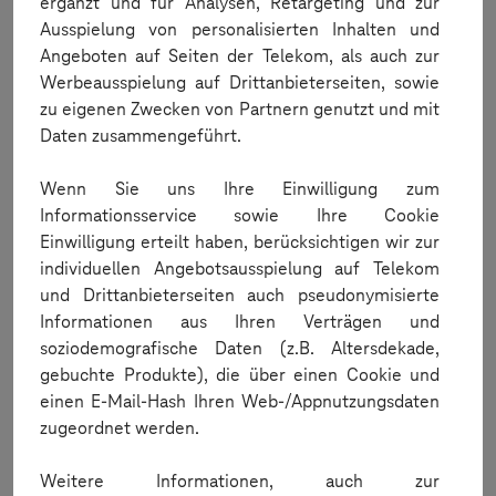
ergänzt und für Analysen, Retargeting und zur
Ausspielung von personalisierten Inhalten und
German Cloud
Angeboten auf Seiten der Telekom, als auch zur
(public)
(public)
(private)
Werbeausspielung auf Drittanbieterseiten, sowie
zu eigenen Zwecken von Partnern genutzt und mit
Device Reservation
Daten zusammengeführt.
Wenn Sie uns Ihre Einwilligung zum
Exklusiver Gerätezugriff
Informationsservice sowie Ihre Cookie
Einwilligung erteilt haben, berücksichtigen wir zur
individuellen Angebotsausspielung auf Telekom
Individuelle Endgeräte
und Drittanbieterseiten auch pseudonymisierte
Informationen aus Ihren Verträgen und
soziodemografische Daten (z.B. Altersdekade,
Geräte
gebuchte Produkte), die über einen Cookie und
einen E-Mail-Hash Ihren Web-/Appnutzungsdaten
200+
200+
200+
Reale Geräte
zugeordnet werden.
IoT-Geräte
Weitere Informationen, auch zur