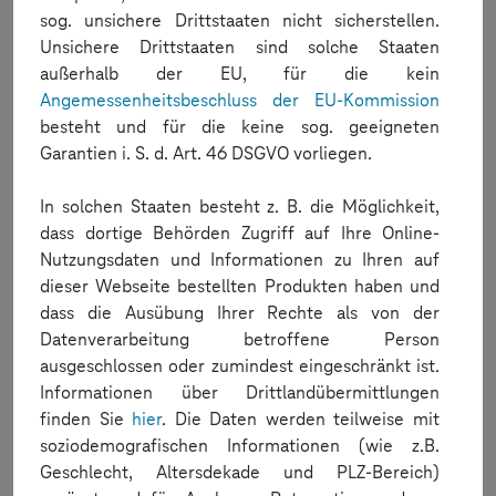
sog. unsichere Drittstaaten nicht sicherstellen.
Unsichere Drittstaaten sind solche Staaten
Jetzt kostenlos starten
außerhalb der EU, für die kein
Angemessenheitsbeschluss der EU-Kommission
besteht und für die keine sog. geeigneten
DIE FUNKTIONEN DER MOBILE DEVICE
Garantien i. S. d. Art. 46 DSGVO vorliegen.
CLOUD IM ÜBERBLICK
In solchen Staaten besteht z. B. die Möglichkeit,
dass dortige Behörden Zugriff auf Ihre Online-
FLEXIBLE
BUSINESS-FLAT
ENTERPRISE-FLAT
Nutzungsdaten und Informationen zu Ihren auf
dieser Webseite bestellten Produkten haben und
5 Stunden
unbegrenzt
unbegrenzt
Nutzungsdauer
dass die Ausübung Ihrer Rechte als von der
Datenverarbeitung betroffene Person
Prepaid
monatlich
monatlich
Abrechnung
ausgeschlossen oder zumindest eingeschränkt ist.
Informationen über Drittlandübermittlungen
Concurrent Sessions
finden Sie
hier
. Die Daten werden teilweise mit
3 Stück
unbegrenzt
unbegrenzt
soziodemografischen Informationen (wie z.B.
Geschlecht, Altersdekade und PLZ-Bereich)
Cloud