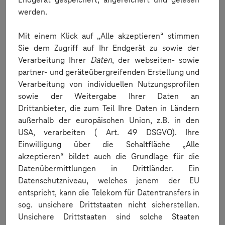
Cloud - Update Selenium 4 Script on Quick Test Page
werden.
You can now run a sample automation script using Selenium-
Java 4.9.0 and above.
Mit einem Klick auf „Alle akzeptieren“ stimmen
Cloud - Dashboard Sorting
Sie dem Zugriff auf Ihr Endgerät zu sowie der
Now you can sort Project and Device Usage tables.
Verarbeitung Ihrer
Daten
, der webseiten- sowie
Remote Debugging - ADB Forward
partner- und geräteübergreifenden Erstellung und
We fixed a bug with the ADB Forwarding capability in Remote
Verarbeitung von individuellen Nutzungsprofilen
Debugging.
sowie der Weitergabe Ihrer Daten an
Mobile Studio - Receiving Web Dump after Automation
Drittanbieter, die zum Teil Ihre Daten in Ländern
Execution
außerhalb der europäischen Union, z.B. in den
You can now refresh the dump of a web/hybrid application
USA, verarbeiten ( Art. 49 DSGVO). Ihre
after running an automation test on the opened device.
Einwilligung über die Schaltfläche „Alle
Android - Issues Observed When Starting Performance
akzeptieren“ bildet auch die Grundlage für die
Transaction
Datenübermittlungen in Drittländer. Ein
We fixed the issue where the device response time was high
upon starting the performance transaction.
Datenschutzniveau, welches jenem der EU
entspricht, kann die Telekom für Datentransfers in
Simulators - Connection Stability Issue Fixed
sog. unsichere Drittstaaten nicht sicherstellen.
We fixed the issue where the connection stability notification
was seen in iOS simulators running on 13.2.2 and earlier.
Unsichere Drittstaaten sind solche Staaten