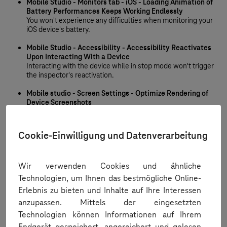
Mobile Studio - Monitors tab - iOS - Loading Animation of
Battery Performances Keeps Working Endlessly
You won't experience any difficulties when monitoring your
iOS device's battery.
Mobile Studio - Accessibility - Accessibility Reactivates
Upon Interacting With a Device
Interacting with the device while in stop mode won't trigger
the inspector's reactivation.
Mobile studio - Screen Settings - Optimize Rendering of
Device Screenshots
When you've configured a high frame rate on a slower
machine, the system automatically adjusts the frame rate for
optimal user experience.
Cookie-Einwilligung und Datenverarbeitung
SeeTestClient - New Command - StopLocationPlayback
Now you can use
StopLocationPlayback
to terminate the
Wir verwenden Cookies und ähnliche
location playback on the background.
Technologien, um Ihnen das bestmögliche Online-
Erlebnis zu bieten und Inhalte auf Ihre Interessen
anzupassen. Mittels der eingesetzten
Bug Fixes and Improvements
Technologien können Informationen auf Ihrem
Endgerät gespeichert, angereichert und gelesen