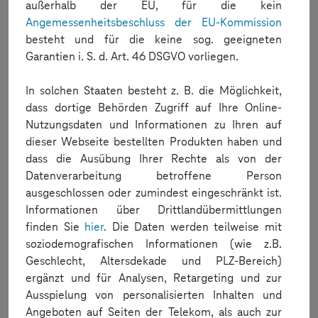
außerhalb der EU, für die kein
Android - Improvements on Accessibility Inspector
Angemessenheitsbeschluss der EU-Kommission
We made improvements on the inspector to support
additional classes to retrieve the values.
besteht und für die keine sog. geeigneten
Garantien i. S. d. Art. 46 DSGVO vorliegen.
iOS - Orientation Issues
In certain devices, the change orientation was not working
more than twice. Now, it has been fixed.
In solchen Staaten besteht z. B. die Möglichkeit,
dass dortige Behörden Zugriff auf Ihre Online-
Android - Oppo devices - Performance improvements
Nutzungsdaten und Informationen zu Ihren auf
General connection has been improved against oppo devices
to reduce the high response time in cloud
dieser Webseite bestellten Produkten haben und
dass die Ausübung Ihrer Rechte als von der
iOS - Dump improvements for Instrumented apps built with
Datenverarbeitung betroffene Person
Swift UI elements
We fixed the issue where the element properties were not
ausgeschlossen oder zumindest eingeschränkt ist.
fetched properly for apps built using Swift UI elements.
Informationen über Drittlandübermittlungen
finden Sie
hier
. Die Daten werden teilweise mit
Android 12+ - Improvements to Screenshot from Secured
Activities
soziodemografischen Informationen (wie z.B.
We enhanced the code on app launch part so that the
Geschlecht, Altersdekade und PLZ-Bereich)
Connection Stability notification will no longer be displayed.
ergänzt und für Analysen, Retargeting und zur
iOS - Device logs improvement
Ausspielung von personalisierten Inhalten und
Now you can configure the logs in mobile studio to conform
Angeboten auf Seiten der Telekom, als auch zur
the
logs from console app of macOS
.