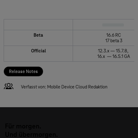
Datenschutzhinweisen.
Beta
16.6 RC
17 beta 3
Official
12.3.x — 15.7.8,
16.x — 16.5.1 GA
Release Notes
Verfasst von: Mobile Device Cloud Redaktion
Für morgen.
Und übermorgen.