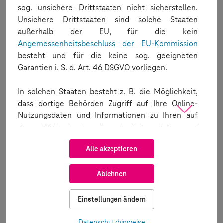
sog. unsichere Drittstaaten nicht sicherstellen.
We fixed an issue preventing healed locators from appearing
Unsichere Drittstaaten sind solche Staaten
in video reports.
außerhalb der EU, für die kein
Application REST APIs
Angemessenheitsbeschluss der EU-Kommission
Release version and build version are now included in the
besteht und für die keine sog. geeigneten
response of the
List Installed Application API
Garantien i. S. d. Art. 46 DSGVO vorliegen.
You can now uninstall applications using the package name or
bundle ID. For further information:
Uninstall by packageName
API
In solchen Staaten besteht z. B. die Möglichkeit,
dass dortige Behörden Zugriff auf Ihre Online-
Latest Browser and OS Version Support
Nutzungsdaten und Informationen zu Ihren auf
dieser Webseite bestellten Produkten haben und
dass die Ausübung Ihrer Rechte als von der
Alle akzeptieren
Datenverarbeitung betroffene Person
ausgeschlossen oder zumindest eingeschränkt ist.
Official
12.3.x — 17.6.1
Ablehnen
Informationen über Drittlandübermittlungen
finden Sie
hier
. Die Daten werden teilweise mit
Beta
17.6 beta 4
soziodemografischen Informationen (wie z.B.
Einstellungen ändern
18.1 beta 3
Geschlecht, Altersdekade und PLZ-Bereich)
ergänzt und für Analysen, Retargeting und zur
Datenschutzhinweise