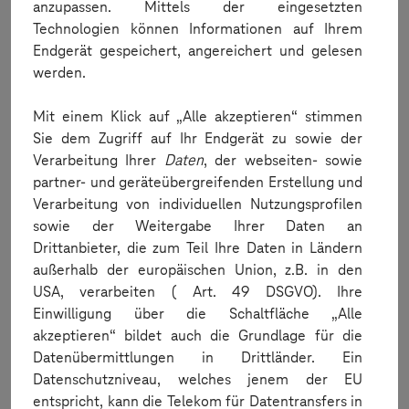
anzupassen. Mittels der eingesetzten
iOS application support
Technologien können Informationen auf Ihrem
iOS enterprise applications can now be auto-trusted. For
Endgerät gespeichert, angereichert und gelesen
further information:
Applications Rest API
werden.
The issues where the dump was not seen in some
instrumented apps have been fixed.
Cyder application was excluded from
CloseAllApplications
.
Mit einem Klick auf „Alle akzeptieren“ stimmen
Sie dem Zugriff auf Ihr Endgerät zu sowie der
Android commands
Verarbeitung Ihrer
Daten
, der webseiten- sowie
The failure to send DeviceRegion commands in automation
partner- und geräteübergreifenden Erstellung und
for Android devices has been fixed.
Verarbeitung von individuellen Nutzungsprofilen
The issue with the notification panel automatically closing
has been fixed.
sowie der Weitergabe Ihrer Daten an
Drittanbieter, die zum Teil Ihre Daten in Ländern
Android application support
außerhalb der europäischen Union, z.B. in den
Camera2 framework is now supported for simulateCapture in
USA, verarbeiten ( Art. 49 DSGVO). Ihre
Android 14 & 15 beta.
Einwilligung über die Schaltfläche „Alle
Appium Server - Support for Axe DevTools for Accessibility Testing
akzeptieren“ bildet auch die Grundlage für die
Appium Server images will now support the Axe DevTools
Datenübermittlungen in Drittländer. Ein
plugin as of Appium 2.11.3
Datenschutzniveau, welches jenem der EU
AI-Powered Self Healing
entspricht, kann die Telekom für Datentransfers in