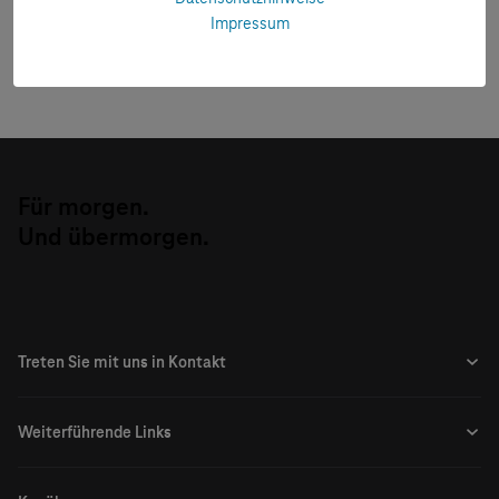
Release Notes
Impressum
Ausspielung von personalisierten Inhalten und
Angeboten auf Seiten der Telekom, als auch zur
Verfasst von: Mobile Device Cloud Redaktion
Werbeausspielung auf Drittanbieterseiten, sowie
zu eigenen Zwecken von Partnern genutzt und mit
Daten zusammengeführt.
Wenn Sie uns Ihre Einwilligung zum
Für morgen.
Informationsservice sowie Ihre Cookie
Und übermorgen.
Einwilligung erteilt haben, berücksichtigen wir zur
individuellen Angebotsausspielung auf Telekom
und Drittanbieterseiten auch pseudonymisierte
Informationen aus Ihren Verträgen und
soziodemografische Daten (z.B. Altersdekade,
gebuchte Produkte), die über einen Cookie und
einen E-Mail-Hash Ihren Web-/Appnutzungsdaten
zugeordnet werden.
Weitere Informationen, auch zur