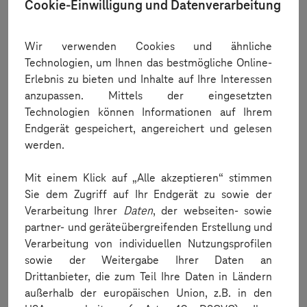
Cookie-Einwilligung und Datenverarbeitung
Addressed a problem with ADB shell commands via Appium
(
driver.executeScript("mobile: shell",
).
Wir verwenden Cookies und ähnliche
command);
Technologien, um Ihnen das bestmögliche Online-
Reporter
Erlebnis zu bieten und Inhalte auf Ihre Interessen
anzupassen. Mittels der eingesetzten
Fixed an issue where clicking on a Report URL redirected to
Technologien können Informationen auf Ihrem
the Reporter Dashboard instead of staying on the Reports
Endgerät gespeichert, angereichert und gelesen
page.
werden.
You can now remove Jira projects configurations in the
Mit einem Klick auf „Alle akzeptieren“ stimmen
Reporter.
Sie dem Zugriff auf Ihr Endgerät zu sowie der
Resolved an issue causing an uninformative error after
Verarbeitung Ihrer
Daten
, der webseiten- sowie
android instrumentation failures.
partner- und geräteübergreifenden Erstellung und
Verarbeitung von individuellen Nutzungsprofilen
In some instances where testName capability is empty, the
sowie der Weitergabe Ihrer Daten an
name on the generated report appeared incorrectly, which
Drittanbieter, die zum Teil Ihre Daten in Ländern
has now been resolved.
außerhalb der europäischen Union, z.B. in den