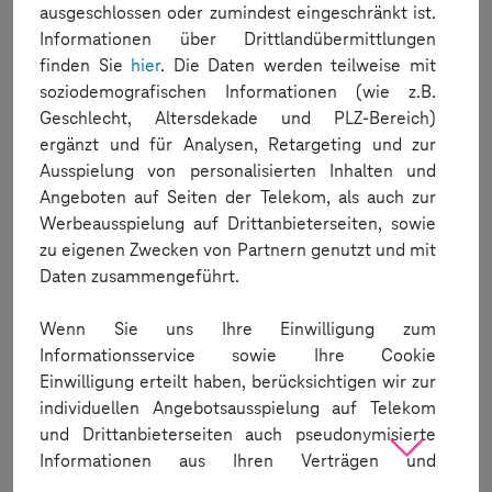
test execution while a Mobile Studio session was active.
ausgeschlossen oder zumindest eingeschränkt ist.
Informationen über Drittlandübermittlungen
Fixed a timeout issue that occurred when using the object
finden Sie
hier
. Die Daten werden teilweise mit
spy to fetching a screen dump from application screens
containing WebView context (Appium Grid).
soziodemografischen Informationen (wie z.B.
Geschlecht, Altersdekade und PLZ-Bereich)
Fixed a bug that occurred on iOS devices when setting Focus
ergänzt und für Analysen, Retargeting und zur
on the Safari app was not working properly (Appium Server).
Ausspielung von personalisierten Inhalten und
Resolved an issue where the Application Manager was
Angeboten auf Seiten der Telekom, als auch zur
filtering out Android Applications with .test suffice in the
package name.
Werbeausspielung auf Drittanbieterseiten, sowie
zu eigenen Zwecken von Partnern genutzt und mit
Fixed an issue where the Test Editor would close
Daten zusammengeführt.
unexpectedly when docked to the right.
Test Execution
Wenn Sie uns Ihre Einwilligung zum
Informationsservice sowie Ihre Cookie
Playwright: We fixed an issue where unneccessary ASCII
Einwilligung erteilt haben, berücksichtigen wir zur
characters (E.g., [1G[0K⠙[1G[0K⠹[1G[0K) were appearing in
the logs.
individuellen Angebotsausspielung auf Telekom
und Drittanbieterseiten auch pseudonymisierte
ATTENTTION:
Informationen aus Ihren Verträgen und
soziodemografische Daten (z.B. Altersdekade,