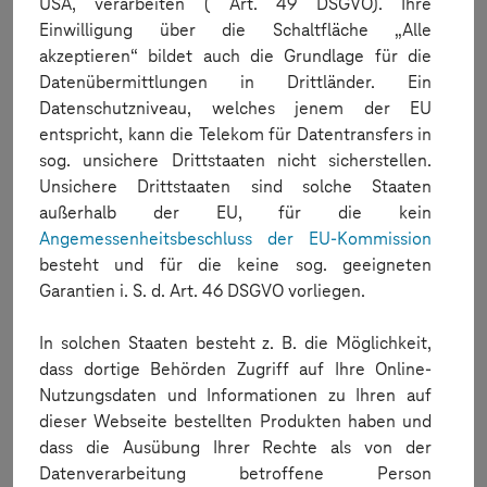
USA, verarbeiten ( Art. 49 DSGVO). Ihre
Fixed an issue where test reports from Appium executions
Einwilligung über die Schaltfläche „Alle
were missing.
akzeptieren“ bildet auch die Grundlage für die
Selenium Agent
Datenübermittlungen in Drittländer. Ein
Datenschutzniveau, welches jenem der EU
Fixed a bug impacting IE mode tests in Selenium when using
entspricht, kann die Telekom für Datentransfers in
the capabilities ieMode=true and
sog. unsichere Drittstaaten nicht sicherstellen.
browserName=MicrosoftEdge.
Unsichere Drittstaaten sind solche Staaten
außerhalb der EU, für die kein
Resolved an "Invalid Token" error affecting Safari browser
sessions on macOS Sonoma.
Angemessenheitsbeschluss der EU-Kommission
besteht und für die keine sog. geeigneten
Garantien i. S. d. Art. 46 DSGVO vorliegen.
Mobile Studio
In solchen Staaten besteht z. B. die Möglichkeit,
New Test Editor Command
: The new "Authentication" step
allows you to mock any authentication response, such as
dass dortige Behörden Zugriff auf Ihre Online-
Face ID or Fingerprint.
Nutzungsdaten und Informationen zu Ihren auf
dieser Webseite bestellten Produkten haben und
Resolved an issue where iOS devices experienced lag after
enabling device logs during a Mobile Studio session.
dass die Ausübung Ihrer Rechte als von der
Datenverarbeitung betroffene Person
Fixed an issue where devices disconnected during Appium