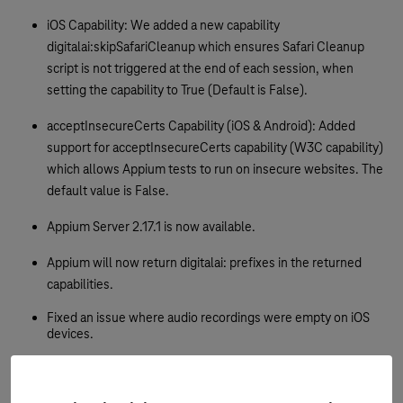
iOS Capability: We added a new capability
digitalai:skipSafariCleanup which ensures Safari Cleanup
script is not triggered at the end of each session, when
setting the capability to True (Default is False).
acceptInsecureCerts Capability (iOS & Android): Added
support for acceptInsecureCerts capability (W3C capability)
which allows Appium tests to run on insecure websites. The
default value is False.
Appium Server 2.17.1 is now available.
Appium will now return digitalai: prefixes in the returned
capabilities.
Fixed an issue where audio recordings were empty on iOS
devices.
Resolved a bug where
the
command did not function
GetNetworkConnection
as expected.