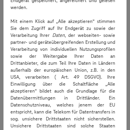
Endgerät gespeichert, angereichert und gelesen
werden.
When can I order?
Mit einem Klick auf „Alle akzeptieren“ stimmen
Sie dem Zugriff auf Ihr Endgerät zu sowie der
Verarbeitung Ihrer
Daten
, der webseiten- sowie
partner- und geräteübergreifenden Erstellung und
Verarbeitung von individuellen Nutzungsprofilen
sowie der Weitergabe Ihrer Daten an
Drittanbieter, die zum Teil Ihre Daten in Ländern
außerhalb der europäischen Union, z.B. in den
Order
USA, verarbeiten ( Art. 49 DSGVO). Ihre
Einwilligung über die Schaltfläche „Alle
How do I order?
akzeptieren“ bildet auch die Grundlage für die
Datenübermittlungen in Drittländer. Ein
Datenschutzniveau, welches jenem der EU
entspricht, kann die Telekom für Datentransfers in
sog. unsichere Drittstaaten nicht sicherstellen.
Unsichere Drittstaaten sind solche Staaten