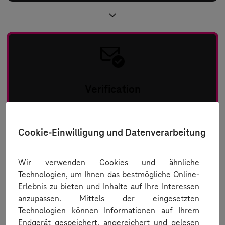
Verification
How am I verified?
Cookie-Einwilligung und Datenverarbeitung
Wir verwenden Cookies und ähnliche
Technologien, um Ihnen das bestmögliche Online-
Erlebnis zu bieten und Inhalte auf Ihre Interessen
anzupassen. Mittels der eingesetzten
Technologien können Informationen auf Ihrem
Order release
Endgerät gespeichert, angereichert und gelesen