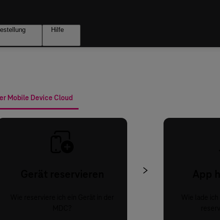
estellung
Hilfe
er Mobile Device Cloud
Gerät reservieren
App 
Wie reserviere ich ein Gerät in der
Wie lade ich
MDC?
reserv