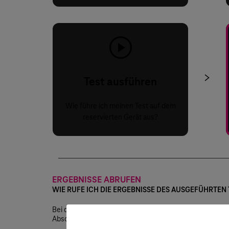
Test ausführen
Wie führe ich meinen Test auf dem
reservierten Gerät aus?
ERGEBNISSE ABRUFEN
WIE RUFE ICH DIE ERGEBNISSE DES AUSGEFÜHRTEN 
Bei der manuellen Testausführung können Sie Ihre Test
Abschluss des Tests herunterladen.