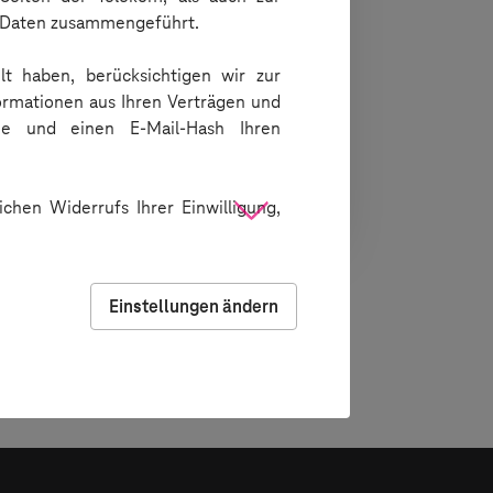
t Daten zusammengeführt.
lt haben, berücksichtigen wir zur
ormationen aus Ihren Verträgen und
ie und einen E-Mail-Hash Ihren
chen Widerrufs Ihrer Einwilligung,
Einstellungen ändern
 Menüpunkt "Reports" abrufen. Eine detaillierte
elchen Sie über Ihr User-Icon (rechts-oben) und dem
 Ergebnisse im Detail anschauen. Dabei wird