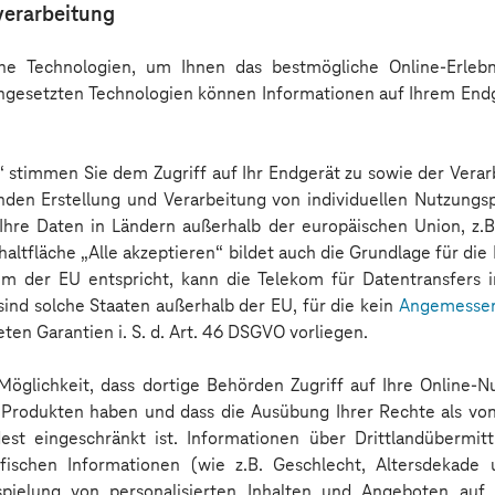
verarbeitung
e Technologien, um Ihnen das bestmögliche Online-Erlebni
Mobile Device Cloud
ingesetzten Technologien können Informationen auf Ihrem End
n“ stimmen Sie dem Zugriff auf Ihr Endgerät zu sowie der Verar
nden Erstellung und Verarbeitung von individuellen Nutzungsp
 Ihre Daten in Ländern außerhalb der europäischen Union, z.B
haltfläche „Alle akzeptieren“ bildet auch die Grundlage für die
m der EU entspricht, kann die Telekom für Datentransfers in
 sind solche Staaten außerhalb der EU, für die kein
Angemessen
ten Garantien i. S. d. Art. 46 DSGVO vorliegen.
 Möglichkeit, dass dortige Behörden Zugriff auf Ihre Online
n Produkten haben und dass die Ausübung Ihrer Rechte als vo
st eingeschränkt ist. Informationen über Drittlandübermit
fischen Informationen (wie z.B. Geschlecht, Altersdekade 
spielung von personalisierten Inhalten und Angeboten auf 