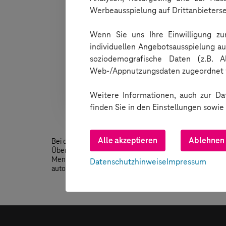
Werbeausspielung auf Drittanbieters
Wenn Sie uns Ihre Einwilligung zum
individuellen Angebotsausspielung a
soziodemografische Daten (z.B. 
Web-/Appnutzungsdaten zugeordnet 
Weitere Informationen, auch zur Dat
finden Sie in den Einstellungen sowi
Alle akzeptieren
Ablehnen
Bei der automatisierten Testausführung erstellt die Mo
Übersicht und weitere Statistiken Ihrer automatisierte
Menüpunkt "Go to Reporter" erreichen. Dort erhalten S
Datenschutzhinweise
Impressum
automatisch die Ausführung mittels eines Videos protoko