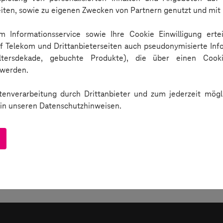
eiten, sowie zu eigenen Zwecken von Partnern genutzt und mi
 Informationsservice sowie Ihre Cookie Einwilligung ertei
uf Telekom und Drittanbieterseiten auch pseudonymisierte Inf
Altersdekade, gebuchte Produkte), die über einen Cook
werden.
enverarbeitung durch Drittanbieter und zum jederzeit mögli
e in unseren Datenschutzhinweisen.
bile Device Cloud einen Testreport für Sie. Diesen können Sie unter dem
n Testausführungen liefert Ihnen der "Continuous Testing | Reporter", w
ie detaillierte Auswertungen zu Ihren Ausführungen und können sich die
lliert und Sie können jeden Schritt im Detail nachvollziehen.