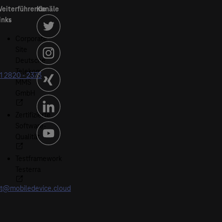
Corporate
Site
Deutsche
Telekom
1 2820 - 2373
MMS
GmbH
Zertifizierte
Software-
Qualität
Testframework
Testerra
t@mobiledevice.cloud