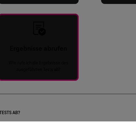
Ergebnisse abrufen
Wie rufe ich die Ergebnisse des
ausgeführten Tests ab?
TESTS AB?
ergebnisse mittels Screenshot während des Tests dokumentieren oder al