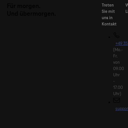
Für morgen.
Und übermorgen.
+49 35
(Mo.-
Fr.
von
09.00
Uhr
-
17.00
Uhr)
suppor