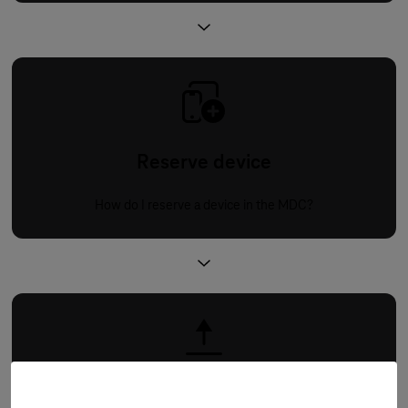
Reserve device
How do I reserve a device in the MDC?
Upload app