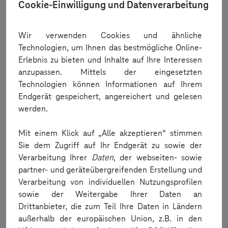
Cookie-Einwilligung und Datenverarbeitung
How do I load my app onto the reserved device?
Wir verwenden Cookies und ähnliche
Technologien, um Ihnen das bestmögliche Online-
Erlebnis zu bieten und Inhalte auf Ihre Interessen
anzupassen. Mittels der eingesetzten
Technologien können Informationen auf Ihrem
Endgerät gespeichert, angereichert und gelesen
werden.
Run test
Mit einem Klick auf „Alle akzeptieren“ stimmen
Sie dem Zugriff auf Ihr Endgerät zu sowie der
How do I run my test on the reserved device?
Verarbeitung Ihrer
Daten
, der webseiten- sowie
partner- und geräteübergreifenden Erstellung und
Verarbeitung von individuellen Nutzungsprofilen
sowie der Weitergabe Ihrer Daten an
Drittanbieter, die zum Teil Ihre Daten in Ländern
außerhalb der europäischen Union, z.B. in den