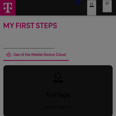
Log in
MY FIRST STEPS
Registration and order
Use of the Mobile Device Cloud
First login
How do I register?