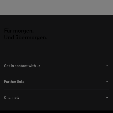
gebuchte Produkte), die über einen Cookie und
einen E-Mail-Hash Ihren Web-/Appnutzungsdaten
zugeordnet werden.
Weitere Informationen, auch zur
Für morgen.
Datenverarbeitung durch Drittanbieter und zum
Und übermorgen.
jederzeit möglichen Widerrufs Ihrer Einwilligung,
finden Sie in den Einstellungen sowie in unseren
Datenschutzhinweisen.