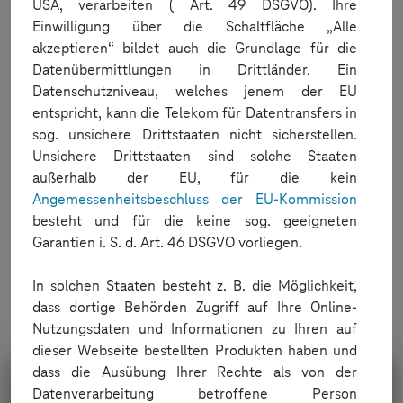
USA, verarbeiten ( Art. 49 DSGVO). Ihre
Einwilligung über die Schaltfläche „Alle
akzeptieren“ bildet auch die Grundlage für die
Retrieve results
Datenübermittlungen in Drittländer. Ein
Datenschutzniveau, welches jenem der EU
How do I retrieve the results of the performed test?
entspricht, kann die Telekom für Datentransfers in
sog. unsichere Drittstaaten nicht sicherstellen.
Unsichere Drittstaaten sind solche Staaten
außerhalb der EU, für die kein
Angemessenheitsbeschluss der EU-Kommission
RETRIEVE RESULTS
besteht und für die keine sog. geeigneten
HOW DO I RETRIEVE THE RESULTS OF THE PERFORMED TEST?
Garantien i. S. d. Art. 46 DSGVO vorliegen.
When executing the test manually, you can document your test
results by taking a screenshot during the test or, alternatively,
In solchen Staaten besteht z. B. die Möglichkeit,
record a video of your test and download it after the test is
dass dortige Behörden Zugriff auf Ihre Online-
completed.
Nutzungsdaten und Informationen zu Ihren auf
dieser Webseite bestellten Produkten haben und
dass die Ausübung Ihrer Rechte als von der
Mobile Device Cloud
Datenverarbeitung betroffene Person