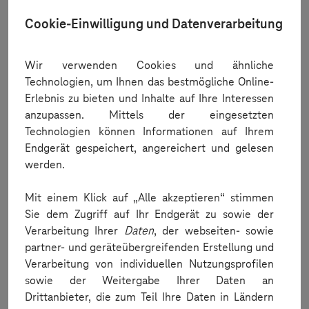
Cookie-Einwilligung und Datenverarbeitung
How do I load my app onto the reserved device?
Wir verwenden Cookies und ähnliche
Technologien, um Ihnen das bestmögliche Online-
Erlebnis zu bieten und Inhalte auf Ihre Interessen
anzupassen. Mittels der eingesetzten
Technologien können Informationen auf Ihrem
Endgerät gespeichert, angereichert und gelesen
werden.
Run test
Mit einem Klick auf „Alle akzeptieren“ stimmen
How do I run my test on the reserved device?
Sie dem Zugriff auf Ihr Endgerät zu sowie der
Verarbeitung Ihrer
Daten
, der webseiten- sowie
partner- und geräteübergreifenden Erstellung und
Verarbeitung von individuellen Nutzungsprofilen
sowie der Weitergabe Ihrer Daten an
Drittanbieter, die zum Teil Ihre Daten in Ländern