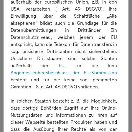
außerhalb der europäischen Union, z.B. in den
USA, verarbeiten ( Art. 49 DSGVO). Ihre
Einwilligung über die Schaltfläche „Alle
Retrieve results
akzeptieren“ bildet auch die Grundlage für die
Datenübermittlungen in Drittländer. Ein
How do I retrieve the results of the performed test?
Datenschutzniveau, welches jenem der EU
entspricht, kann die Telekom für Datentransfers in
sog. unsichere Drittstaaten nicht sicherstellen.
Unsichere Drittstaaten sind solche Staaten
außerhalb der EU, für die kein
UPLOAD APP
Angemessenheitsbeschluss der EU-Kommission
HOW DO I LOAD MY APP ONTO THE RESERVED DEVICE?
besteht und für die keine sog. geeigneten
To ensure that the applications you want to test are available for
Garantien i. S. d. Art. 46 DSGVO vorliegen.
installation on the devices, it is best to use the "Application
Manager" of the Mobile Device Cloud. To do this, go to the
In solchen Staaten besteht z. B. die Möglichkeit,
"Application" menu where you can upload all your apps for iOS or
Android (ipa or apk file). To do this, select the corresponding app
dass dortige Behörden Zugriff auf Ihre Online-
and assign a unique name (UNIQUE NAME). If you would like to use
Nutzungsdaten und Informationen zu Ihren auf
the special features "Simulate Capture (Camera)", "Touch ID
dieser Webseite bestellten Produkten haben und
(fingerprint)" or "Network Capture" for your test, select these
options accordingly. Now upload your app. After the upload, your
dass die Ausübung Ihrer Rechte als von der