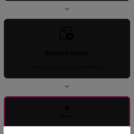
Reserve device
How do I reserve a device in the MDC?
Upload app