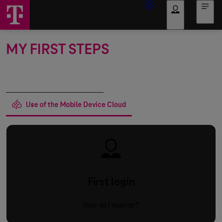
Log in
MY FIRST STEPS
Registration and order
Use of the Mobile Device Cloud
First login
How do I register?