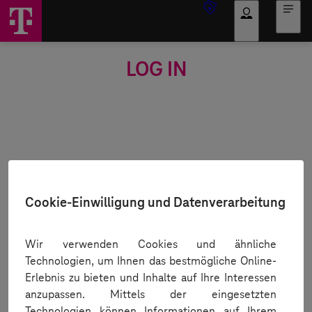
Log in
LOG IN
E-mail address
Show
Password
Password
Forgot password?
Email
Name
Cookie-Einwilligung und Datenverarbeitung
Need a new verification e-mail?
Log in
Wir verwenden Cookies und ähnliche
Technologien, um Ihnen das bestmögliche Online-
Erlebnis zu bieten und Inhalte auf Ihre Interessen
anzupassen. Mittels der eingesetzten
You don't have an account yet or want to place an order?
Technologien können Informationen auf Ihrem