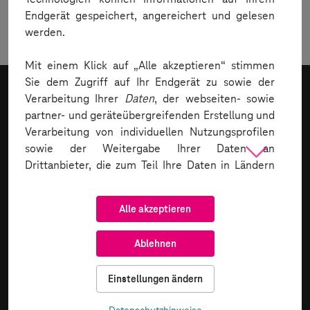
Endgerät gespeichert, angereichert und gelesen
Register now for free!
werden.
Mit einem Klick auf „Alle akzeptieren“ stimmen
Sie dem Zugriff auf Ihr Endgerät zu sowie der
Verarbeitung Ihrer
Daten
, der webseiten- sowie
Für morgen.
partner- und geräteübergreifenden Erstellung und
Und übermorgen.
Verarbeitung von individuellen Nutzungsprofilen
sowie der Weitergabe Ihrer Daten an
Drittanbieter, die zum Teil Ihre Daten in Ländern
außerhalb der europäischen Union, z.B. in den
USA, verarbeiten ( Art. 49 DSGVO). Ihre
Alle akzeptieren
Einwilligung über die Schaltfläche „Alle
akzeptieren“ bildet auch die Grundlage für die
Ablehnen
Datenübermittlungen in Drittländer. Ein
Datenschutzniveau, welches jenem der EU
Einstellungen ändern
entspricht, kann die Telekom für Datentransfers in
sog. unsichere Drittstaaten nicht sicherstellen.