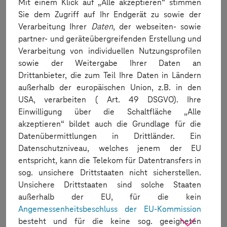
Mit einem Klick auf „Alle akzeptieren“ stimmen
Ihre Antwort*
Sie dem Zugriff auf Ihr Endgerät zu sowie der
Verarbeitung Ihrer
Daten
, der webseiten- sowie
partner- und geräteübergreifenden Erstellung und
Passwort
Verarbeitung von individuellen Nutzungsprofilen
sowie der Weitergabe Ihrer Daten an
Passwort*
Drittanbieter, die zum Teil Ihre Daten in Ländern
außerhalb der europäischen Union, z.B. in den
USA, verarbeiten ( Art. 49 DSGVO). Ihre
Passwort wiederholen*
Einwilligung über die Schaltfläche „Alle
akzeptieren“ bildet auch die Grundlage für die
Datenübermittlungen in Drittländer. Ein
Rechnungsinformationen
Datenschutzniveau, welches jenem der EU
entspricht, kann die Telekom für Datentransfers in
(optional)
sog. unsichere Drittstaaten nicht sicherstellen.
Unsichere Drittstaaten sind solche Staaten
Für kostenpflichtige Bestellungen sind die
außerhalb der EU, für die kein
folgenden optionalen Angaben notwendig.
Angemessenheitsbeschluss der EU-Kommission
besteht und für die keine sog. geeigneten