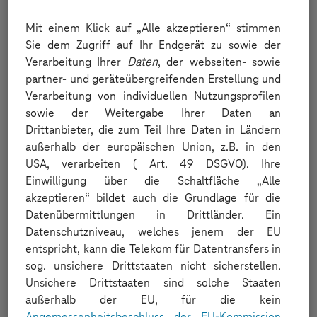
        dc
.
setCapability
(
"experitest:Call 
Mit einem Klick auf „Alle akzeptieren“ stimmen
        dc
.
setCapability
(
"experitest:acces
Sie dem Zugriff auf Ihr Endgerät zu sowie der
        dc
.
setCapability
(
"experitest:testN
Verarbeitung Ihrer
Daten
, der webseiten- sowie
        driver 
=
new
RemoteWebDriver
(
new
U
partner- und geräteübergreifenden Erstellung und
        dc
.
setCapability
(
CapabilityType
.
BR
Verarbeitung von individuellen Nutzungsprofilen
}
sowie der Weitergabe Ihrer Daten an
Drittanbieter, die zum Teil Ihre Daten in Ländern
@Test
außerhalb der europäischen Union, z.B. in den
public
void
browserMDCTest
(
)
throws
In
USA, verarbeiten ( Art. 49 DSGVO). Ihre
        driver
.
get
(
"https://mobiledevice.c
Einwilligung über die Schaltfläche „Alle
new
WebDriverWait
(
driver
,
Duration
akzeptieren“ bildet auch die Grundlage für die
WebElement
 acceptCookie 
=
 driver
.
f
Datenübermittlungen in Drittländer. Ein
        acceptCookie
.
click
(
)
;
Datenschutzniveau, welches jenem der EU
entspricht, kann die Telekom für Datentransfers in
}
sog. unsichere Drittstaaten nicht sicherstellen.
Unsichere Drittstaaten sind solche Staaten
@AfterEach
außerhalb der EU, für die kein
public
void
tearDown
(
)
{
Angemessenheitsbeschluss der EU-Kommission