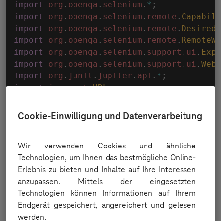
import
org
.
openqa
.
selenium
.
*
;
import
org
.
openqa
.
selenium
.
remote
.
Capabili
import
org
.
openqa
.
selenium
.
remote
.
DesiredC
import
org
.
openqa
.
selenium
.
remote
.
RemoteWe
import
org
.
openqa
.
selenium
.
support
.
ui
.
Expe
import
org
.
openqa
.
selenium
.
support
.
ui
.
WebD
import
org
.
junit
.
jupiter
.
api
.
*
;
import
java
.
net
.
URL
;
import
java
.
time
.
Duration
;
Cookie-Einwilligung und Datenverarbeitung
public
class
ExampleTest
{
Wir verwenden Cookies und ähnliche
private
static
final
String
 ACCESS_KEY
Technologien, um Ihnen das bestmögliche Online-
private
RemoteWebDriver
 driver
;
Erlebnis zu bieten und Inhalte auf Ihre Interessen
private
DesiredCapabilities
 dc 
=
new
D
anzupassen. Mittels der eingesetzten
private
final
String
 TEST_NAME 
=
"Sele
Technologien können Informationen auf Ihrem
Endgerät gespeichert, angereichert und gelesen
@BeforeEach
werden.
public
void
setUp
(
)
throws
Exception
{