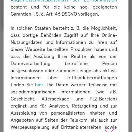
System
.
out
.
println
(
"Report URL: "
+
besteht und für die keine sog. geeigneten
        driver
.
quit
(
)
;
Garantien i. S. d. Art. 46 DSGVO vorliegen.
}
}
In solchen Staaten besteht z. B. die Möglichkeit,
dass dortige Behörden Zugriff auf Ihre Online-
FIRST STEPS WITH SELENIUM
Nutzungsdaten und Informationen zu Ihren auf
dieser Webseite bestellten Produkten haben und
dass die Ausübung Ihrer Rechte als von der
Datenverarbeitung betroffene Person
ausgeschlossen oder zumindest eingeschränkt ist.
Informationen über Drittlandübermittlungen
finden Sie
hier
. Die Daten werden teilweise mit
1.
soziodemografischen Informationen (wie z.B.
Geschlecht, Altersdekade und PLZ-Bereich)
Contact us
ergänzt und für Analysen, Retargeting und zur
Ausspielung von personalisierten Inhalten und
Angeboten auf Seiten der Telekom, als auch zur
Werbeausspielung auf Drittanbieterseiten, sowie