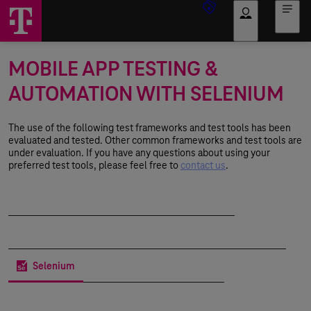
Log in
MOBILE APP TESTING &
AUTOMATION WITH SELENIUM
The use of the following test frameworks and test tools has been
evaluated and tested. Other common frameworks and test tools are
under evaluation. If you have any questions about using your
preferred test tools, please feel free to
contact us
.
Appium
Appium + Jetpack Compose
XCUITest
Espresso
TestCafe
Tosca
Selenium
Testerra
Flutter
React Native
Playwright
Robot Framework