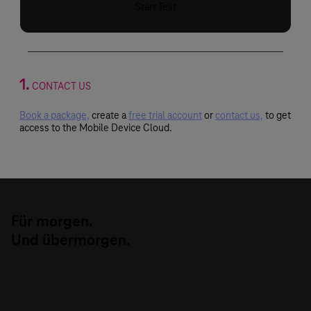
Start Test
1.
CONTACT US
Book a package,
create a
free trial account
or
contact us,
to get
access to the Mobile Device Cloud.
Für morgen.
Und übermorgen.